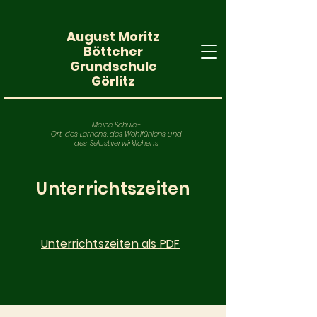
August Moritz
Böttcher
Grundschule
Görlitz
Meine Schule-
Ort des Lernens, des Wohlfühlens und
des Selbstverwirklichens
Unterrichtszeiten
Unterrichtszeiten als PDF