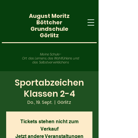
August Moritz
Böttcher
Grundschule
Görlitz
Meine Schule-
Ort des Lernens, des Wohlfühlens und
des Selbstverwirklichens
Sportabzeichen
Klassen 2-4
Do., 19. Sept.
  |  
Görlitz
Tickets stehen nicht zum
Verkauf
Jetzt andere Veranstaltungen